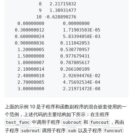
           8   2.21715832    
           9   1.38931477    
          10 -0.628890276    
   0.00000000       0.00000000    
  0.300000012       1.71903503E-05
  0.600000024       5.83394058E-03
  0.900000036      0.111042053    
   1.20000005      0.530770957    
   1.50000000      0.977679431    
   1.80000007      0.787805617    
   2.10000014      0.266100109    
   2.40000010       2.92694476E-02
   2.70000005       4.75692534E-04
   3.00000000       2.21971472E-08
上面的示例 10 是子程序和函数副程序的混合嵌套使用的一
个范例，上述代码的主要结构如下所示：在主程序
中调用子程序
和
，再由
test_func
subrout
funcout
子程序
调用子程序
以及子程序
subrout
sub
funcout