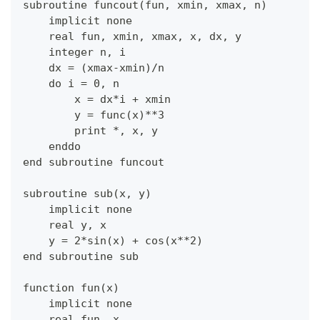
subroutine funcout(fun, xmin, xmax, n)
    implicit none
    real fun, xmin, xmax, x, dx, y
    integer n, i
    dx = (xmax-xmin)/n
    do i = 0, n
        x = dx*i + xmin
        y = func(x)**3
        print *, x, y
    enddo
end subroutine funcout
subroutine sub(x, y)
    implicit none
    real y, x
    y = 2*sin(x) + cos(x**2)
end subroutine sub
function fun(x)
    implicit none
    real fun, x