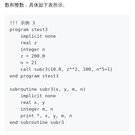
数和整数，具体如下表所示。
!!! 示例 3
program stest3
    implicit none
    real z
    integer n
    z = 200.0
    n = 21
    call subr3(10.0, z**2, 100, n*5+1)
end program stest3
subroutine subr3(x, y, m, n)
    implicit none
    real x, y
    integer m, n
    print *, x, y, m, n
end subroutine subr3