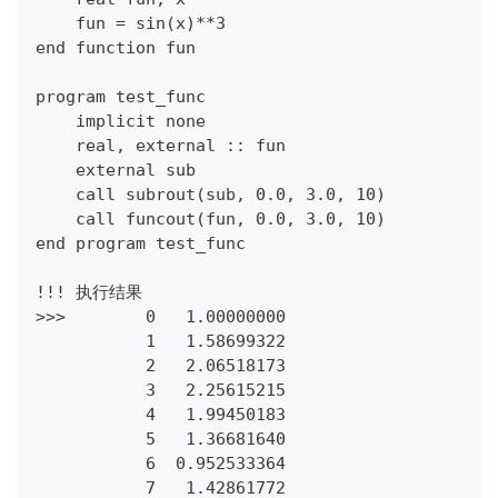
    fun = sin(x)**3
end function fun
program test_func
    implicit none
    real, external :: fun
    external sub
    call subrout(sub, 0.0, 3.0, 10)
    call funcout(fun, 0.0, 3.0, 10)
end program test_func
!!! 执行结果
>>>        0   1.00000000    
           1   1.58699322    
           2   2.06518173    
           3   2.25615215    
           4   1.99450183    
           5   1.36681640    
           6  0.952533364    
           7   1.42861772    