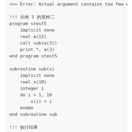
>>> Error: Actual argument contains too few el
!!! 示例 5 的变种二
program stest5
    implicit none
    real a(12)
    call sub(a(3))
    print *, a(3)
end program stest5
subroutine sub(x)
    implicit none
    real x(10)
    integer i
    do i = 1, 10
        x(i) = i
    enddo
end subroutine sub 
!!! 执行结果