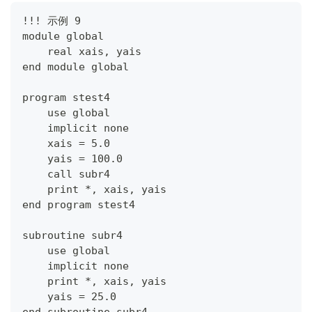
!!! 示例 9
module global
    real xais, yais
end module global
program stest4
    use global
    implicit none
    xais = 5.0
    yais = 100.0
    call subr4
    print *, xais, yais
end program stest4
subroutine subr4
    use global
    implicit none
    print *, xais, yais
    yais = 25.0
end subroutine subr4