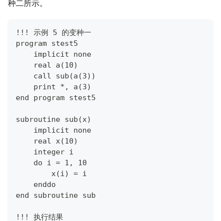
种二所示。
!!! 示例 5 的变种一
program stest5
    implicit none
    real a(10)
    call sub(a(3))
    print *, a(3)
end program stest5
subroutine sub(x)
    implicit none
    real x(10)
    integer i
    do i = 1, 10
        x(i) = i
    enddo
end subroutine sub 
!!! 执行结果